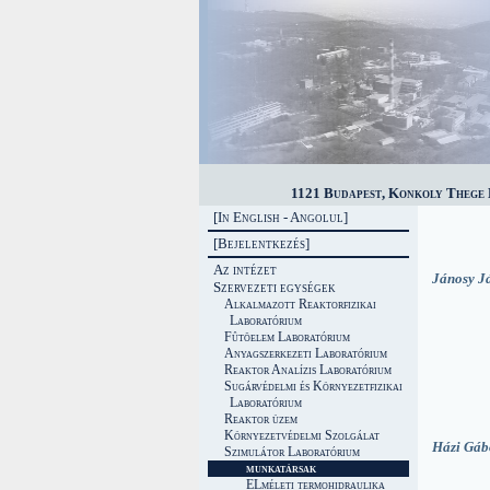
1121 Budapest, Konkoly Thege M
[In English - Angolul]
[Bejelentkezés]
Az intézet
Jánosy J
Szervezeti egységek
Alkalmazott Reaktorfizikai
Laboratórium
Fûtõelem Laboratórium
Anyagszerkezeti Laboratórium
Reaktor Analízis Laboratórium
Sugárvédelmi és Környezetfizikai
Laboratórium
Reaktor üzem
Környezetvédelmi Szolgálat
Házi Gáb
Szimulátor Laboratórium
munkatársak
ELméleti termohidraulika