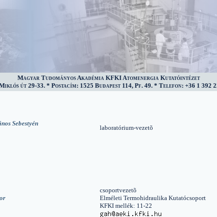
Magyar Tudományos Akadémia KFKI Atomenergia Kutatóintézet
iklós út 29-33. * Postacím: 1525 Budapest 114, Pf. 49. * Telefon: +36 1 392 2
ános Sebestyén
laboratórium-vezetõ
csoportvezetõ
or
Elméleti Termohidraulika Kutatócsoport
KFKI mellék: 11-22