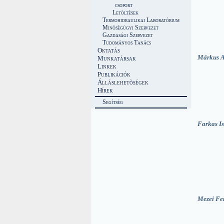
csoport
Letöltések
Termohidraulikai Laboratórium
Minõségügyi Szervezet
Gazdasági Szervezet
Tudományos Tanács
Oktatás
Márkus A
Munkatársak
Linkek
Publikációk
Álláslehetõségek
Hírek
Segítség
Farkas I
Mezei Fe