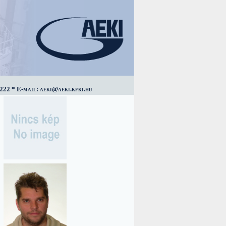
222 * E-mail: aeki@aeki.kfki.hu