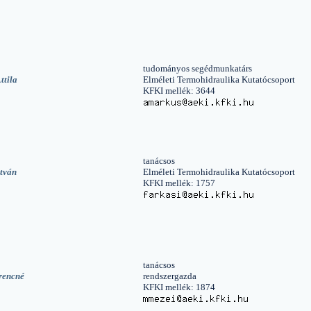
tudományos segédmunkatárs
ttila
Elméleti Termohidraulika Kutatócsoport
KFKI mellék: 3644
tanácsos
stván
Elméleti Termohidraulika Kutatócsoport
KFKI mellék: 1757
tanácsos
rencné
rendszergazda
KFKI mellék: 1874