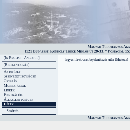
Magyar Tudományos Akad
1121 Budapest, Konkoly Thege Miklós út 29-33. * Postacím: 152
[In English - Angolul]
Egyes hírek csak bejelentkezés után láthatóak!
[Bejelentkezés]
Az intézet
Szervezeti egységek
Oktatás
Munkatársak
Linkek
Publikációk
Álláslehetõségek
Hírek
Segítség
Magyar Tudományos Akad