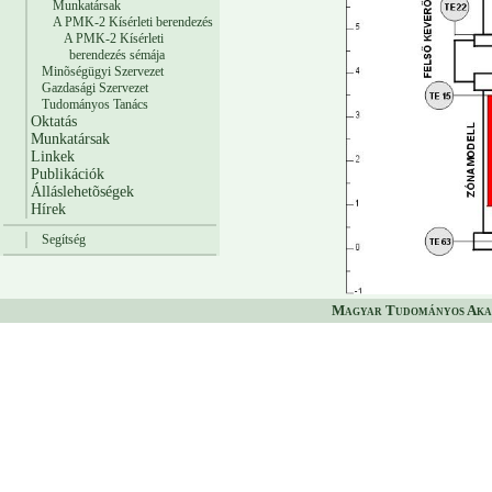
Munkatársak
A PMK-2 Kísérleti berendezés
A PMK-2 Kísérleti
berendezés sémája
Minõségügyi Szervezet
Gazdasági Szervezet
Tudományos Tanács
Oktatás
Munkatársak
Linkek
Publikációk
Álláslehetõségek
Hírek
Segítség
Magyar Tudományos Akad