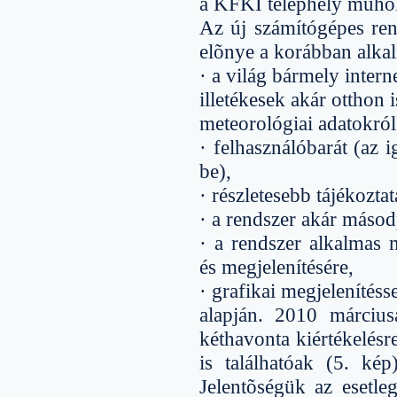
a KFKI telephely mûhold
Az új számítógépes rend
elõnye a korábban alkal
· a világ bármely intern
illetékesek akár otthon 
meteorológiai adatokról
· felhasználóbarát (az
be),
· részletesebb tájékoztat
· a rendszer akár másodp
· a rendszer alkalmas m
és megjelenítésére,
· grafikai megjelenítés
alapján. 2010 március
kéthavonta kiértékelés
is találhatóak (5. ké
Jelentõségük az esetle