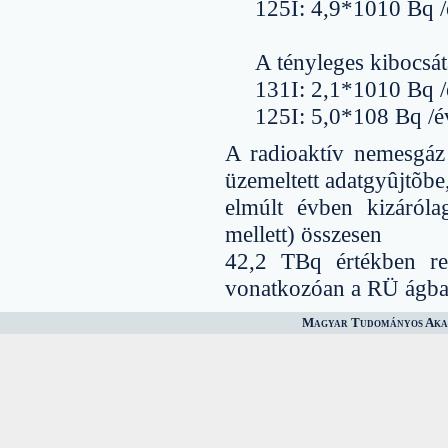
125I: 4,9*1010 Bq /
A tényleges kibocsát
131I: 2,1*1010 Bq /
125I: 5,0*108 Bq /é
A radioaktív nemesgáz
üzemeltett adatgyûjtõbe
elmúlt évben kizáról
mellett) összesen
42,2 TBq értékben reg
vonatkozóan a RÜ ágban
Magyar Tudományos Akad