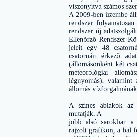
viszonyítva számos sz
A 2009-ben üzembe állít
rendszer folyamatosan
rendszer új adatszolgá
Ellenõrzõ Rendszer Köz
jeleit egy 48 csator
csatornán érkezõ ada
(állomásonként két csa
meteorológiai állomás
légnyomás), valamint 
állomás vízforgalmának
A színes ablakok az á
mutatják. A
jobb alsó sarokban a k
rajzolt grafikon, a bal