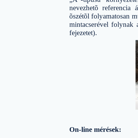
nevezhetõ referencia 
õszétõl folyamatosan mû
mintacserével folynak 
fejezetet).
On-line mérések: