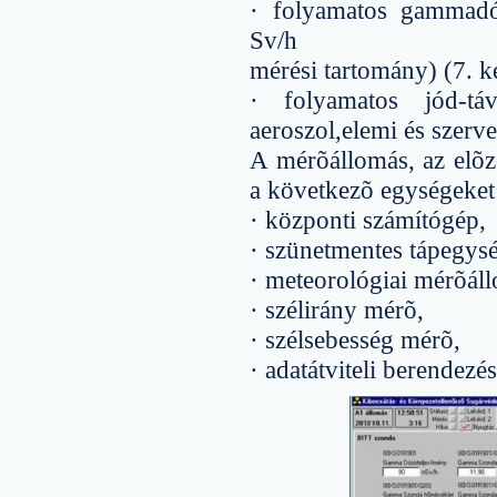
· folyamatos gammadó
Sv/h
mérési tartomány) (7. k
· folyamatos jód-tá
aeroszol,elemi és szerve
A mérõállomás, az elõz
a következõ egységeket 
· központi számítógép,
· szünetmentes tápegys
· meteorológiai mérõáll
· szélirány mérõ,
· szélsebesség mérõ,
· adatátviteli berendezés