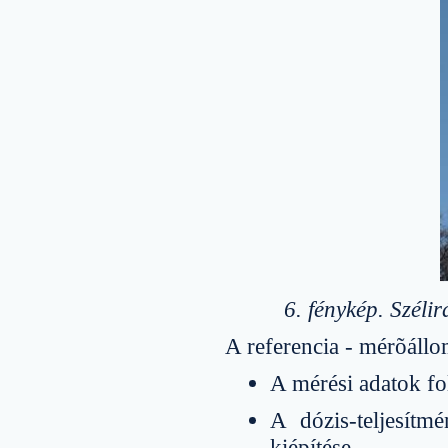
6. fénykép. Széli
A referencia - mérõállo
A mérési adatok fo
A dózis-teljesítm
kiépítése.