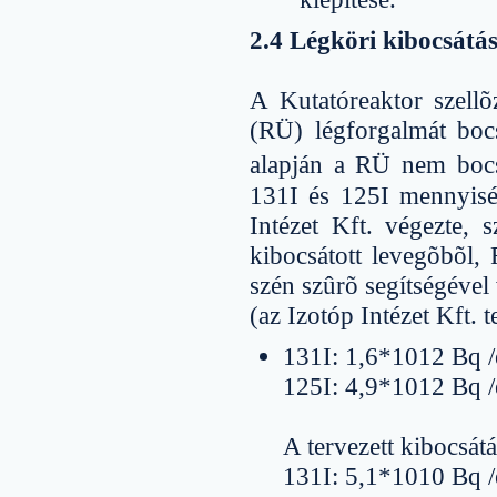
2.4 Légköri kibocsátá
A Kutatóreaktor szell
(RÜ) légforgalmát bocs
alapján a RÜ nem bocs
131I és 125I mennyiség
Intézet Kft. végezte, 
kibocsátott levegõbõl,
szén szûrõ segítségével 
(az Izotóp Intézet Kft. 
131I: 1,6*1012 Bq /
125I: 4,9*1012 Bq /
A tervezett kibocsátá
131I: 5,1*1010 Bq /