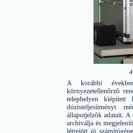
4
A korábbi években
környezetellenõrzõ ren
telephelyen kiépítet
dózisteljesítményt 
állapotjelzõk adatait. 
archiválja és megjelenít
létrejött új számítógé