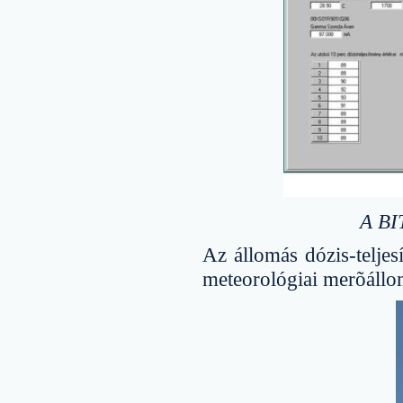
A BIT
Az állomás dózis-telje
meteorológiai merõállo