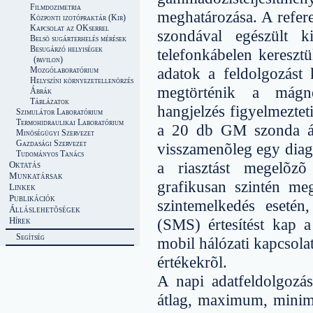
Filmdozimetria
meghatározása. A refer
Központi izotópraktár (Kir)
Kapcsolat az OKserrel
szondával egészült k
Belsõ sugárterhelés mérések
Besugárzó helyiségek
telefonkábelen keresztü
(pavilon)
adatok a feldolgozást
Mozgólaboratórium
Helyszíni környezetellenõrzés
megtörténik a mágnes
Ábrák
Táblázatok
hangjelzés figyelmeztet
Szimulátor Laboratórium
Termohidraulikai Laboratórium
a 20 db GM szonda álta
Minõségügyi Szervezet
Gazdasági Szervezet
visszamenõleg egy diagr
Tudományos Tanács
a riasztást megelõzõ
Oktatás
Munkatársak
grafikusan szintén me
Linkek
Publikációk
szintemelkedés eseté
Álláslehetõségek
Hírek
(SMS) értesítést kap a
Segítség
mobil hálózati kapcsolat
értékekrõl.
A napi adatfeldolgozá
átlag, maximum, minimu