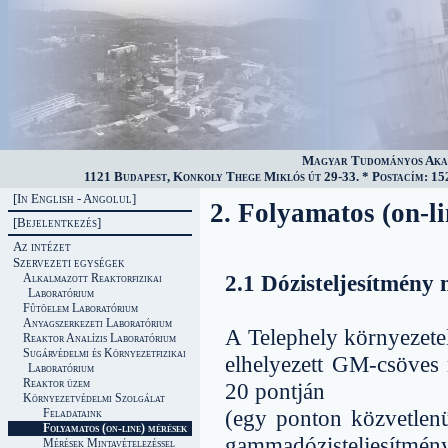
Magyar Tudományos Akad
1121 Budapest, Konkoly Thege Miklós út 29-33. * Postacím: 152
[In English - Angolul]
2. Folyamatos (on-l
[Bejelentkezés]
Az intézet
Szervezeti egységek
2.1 Dózisteljesítmény
Alkalmazott Reaktorfizikai
Laboratórium
Fûtõelem Laboratórium
Anyagszerkezeti Laboratórium
A Telephely környezete
Reaktor Analízis Laboratórium
Sugárvédelmi és Környezetfizikai
elhelyezett GM-csöves 
Laboratórium
Reaktor üzem
20 pontján
Környezetvédelmi Szolgálat
(egy ponton közvetlenü
Feladataink
Folyamatos (on-line) mérések
gammadózisteljesítmén
Mérések Mintavételezéssel