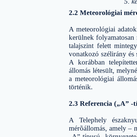
5. k
2.2 Meteorológiai mér
A meteorológiai adatok
kerülnek folyamatosan m
talajszint felett mint
vonatkozó szélirány és 
A korábban telepített
állomás létesült, melyn
a meteorológiai állom
történik.
2.3 Referencia („A” -t
A Telephely északnyug
mérõállomás, amely – m
„A”-típusú környezet