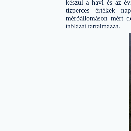
készül a havi és az é
tízperces értékek na
mérõállomáson mért dóz
táblázat tartalmazza.