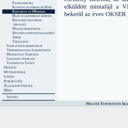
Filmdozimetria
elküldött mintafájl a V
Központi izotópraktár (Kir)
Kapcsolat az OKserrel
bekerül az éves OKSER j
Belsõ sugárterhelés mérések
Besugárzó helyiségek
(pavilon)
Mozgólaboratórium
Helyszíni környezetellenõrzés
Ábrák
Táblázatok
Szimulátor Laboratórium
Termohidraulikai Laboratórium
Minõségügyi Szervezet
Gazdasági Szervezet
Tudományos Tanács
Oktatás
Munkatársak
Linkek
Publikációk
Álláslehetõségek
Hírek
Segítség
Magyar Tudományos Akad