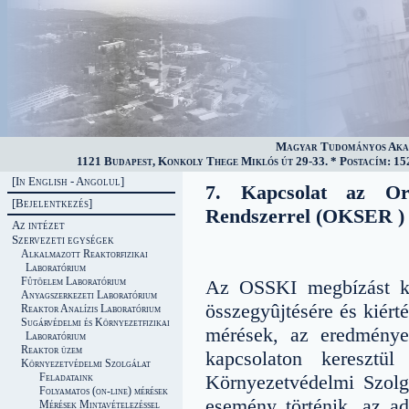
Magyar Tudományos Akad
1121 Budapest, Konkoly Thege Miklós út 29-33. * Postacím: 152
[In English - Angolul]
7. Kapcsolat az Ors
[Bejelentkezés]
Rendszerrel (OKSER )
Az intézet
Szervezeti egységek
Alkalmazott Reaktorfizikai
Laboratórium
Fûtõelem Laboratórium
Az OSSKI megbízást kap
Anyagszerkezeti Laboratórium
összegyûjtésére és kiért
Reaktor Analízis Laboratórium
Sugárvédelmi és Környezetfizikai
mérések, az eredménye
Laboratórium
Reaktor üzem
kapcsolaton keresztü
Környezetvédelmi Szolgálat
Feladataink
Környezetvédelmi Szolgá
Folyamatos (on-line) mérések
esemény történik, az ad
Mérések Mintavételezéssel