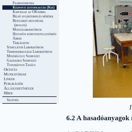
Filmdozimetria
Központi izotópraktár (Kir)
Kapcsolat az OKserrel
Belsõ sugárterhelés mérések
Besugárzó helyiségek
(pavilon)
Mozgólaboratórium
Helyszíni környezetellenõrzés
Ábrák
Táblázatok
Szimulátor Laboratórium
Termohidraulikai Laboratórium
Minõségügyi Szervezet
Gazdasági Szervezet
Tudományos Tanács
Oktatás
Munkatársak
Linkek
Publikációk
Álláslehetõségek
Hírek
Segítség
1
6.2 A hasadóanyagok 