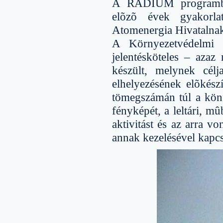
A RADIUM programban 
elõzõ évek gyakorla
Atomenergia Hivatalna
A Környezetvédelmi
jelentésköteles – azaz 
készült, melynek cél
elhelyezésének elõkés
tömegszámán túl a könn
fényképét, a leltári, mû
aktivitást és az arra vo
annak kezelésével kapcs