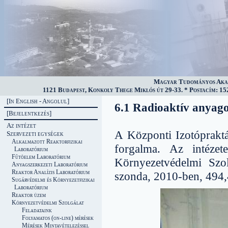
Magyar Tudományos Akad
1121 Budapest, Konkoly Thege Miklós út 29-33. * Postacím: 152
[In English - Angolul]
6.1 Radioaktív anyago
[Bejelentkezés]
Az intézet
A Központi Izotópraktá
Szervezeti egységek
Alkalmazott Reaktorfizikai
forgalma. Az intézet
Laboratórium
Fûtõelem Laboratórium
Környezetvédelmi Szol
Anyagszerkezeti Laboratórium
Reaktor Analízis Laboratórium
szonda, 2010-ben, 494,4
Sugárvédelmi és Környezetfizikai
Laboratórium
Reaktor üzem
Környezetvédelmi Szolgálat
Feladataink
Folyamatos (on-line) mérések
Mérések Mintavételezéssel