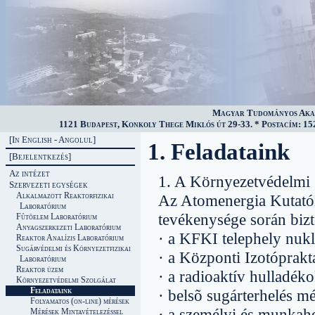
Magyar Tudományos Akad
1121 Budapest, Konkoly Thege Miklós út 29-33. * Postacím: 152
[In English - Angolul]
1. Feladataink
[Bejelentkezés]
Az intézet
1. A Környezetvédelmi S
Szervezeti egységek
Alkalmazott Reaktorfizikai
Az Atomenergia Kutatói
Laboratórium
tevékenysége során bizto
Fûtõelem Laboratórium
Anyagszerkezeti Laboratórium
· a KFKI telephely nukl
Reaktor Analízis Laboratórium
Sugárvédelmi és Környezetfizikai
· a Központi Izotóprakt
Laboratórium
Reaktor üzem
· a radioaktív hulladéko
Környezetvédelmi Szolgálat
Feladataink
· belsõ sugárterhelés mé
Folyamatos (on-line) mérések
· a személyi és munkahel
Mérések Mintavételezéssel