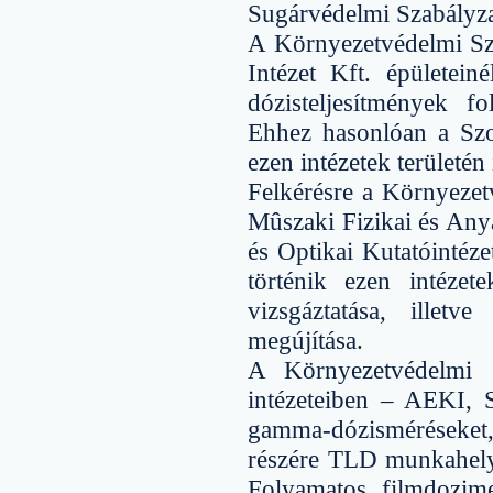
Sugárvédelmi Szabályzat
A Környezetvédelmi Szol
Intézet Kft. épületein
dózisteljesítmények f
Ehhez hasonlóan a Szol
ezen intézetek területén 
Felkérésre a Környezetv
Mûszaki Fizikai és Anya
és Optikai Kutatóintéz
történik ezen intézet
vizsgáztatása, illet
megújítása.
A Környezetvédelmi S
intézeteiben – AEKI
gamma-dózisméréseket
részére TLD munkahely
Folyamatos filmdozimet