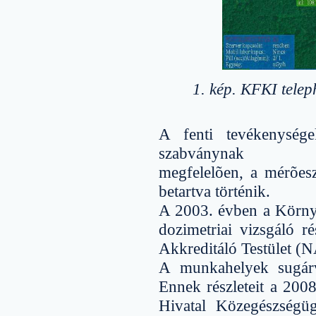
1. kép. KFKI telep
A fenti tevékenysé
szabványnak
megfelelõen, a mérõesz
betartva történik.
A 2003. évben a Környe
dozimetriai vizsgáló r
Akkreditáló Testület (NA
A munkahelyek sugárvé
Ennek részleteit a 20
Hivatal Közegészségüg