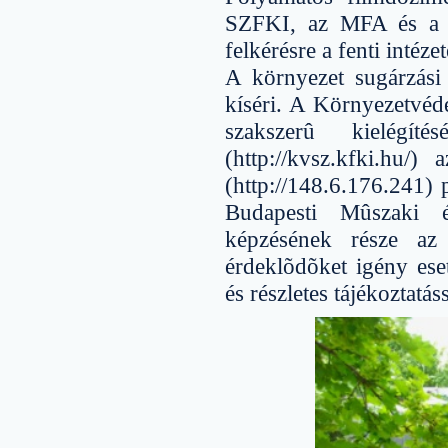
SZFKI, az MFA és a G
felkérésre a fenti intéze
A környezet sugárzási a
kíséri. A Környezetvéde
szakszerû kielégít
(http://kvsz.kfki.hu
(http://148.6.176.241) 
Budapesti Mûszaki 
képzésének része az
érdeklõdõket igény ese
és részletes tájékoztatás