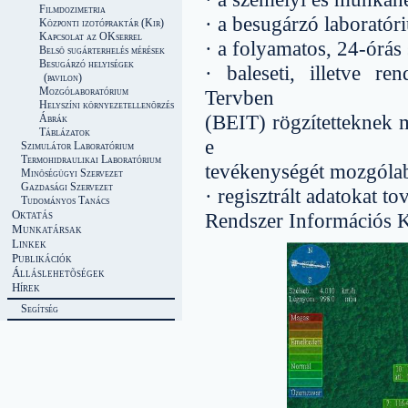
Filmdozimetria
· a besugárzó laboratór
Központi izotópraktár (Kir)
Kapcsolat az OKserrel
· a folyamatos, 24-órás
Belsõ sugárterhelés mérések
Besugárzó helyiségek
· baleseti, illetve re
(pavilon)
Mozgólaboratórium
Tervben
Helyszíni környezetellenõrzés
(BEIT) rögzítetteknek m
Ábrák
Táblázatok
e
Szimulátor Laboratórium
Termohidraulikai Laboratórium
tevékenységét mozgólabo
Minõségügyi Szervezet
Gazdasági Szervezet
· regisztrált adatokat 
Tudományos Tanács
Oktatás
Rendszer Információs 
Munkatársak
Linkek
Publikációk
Álláslehetõségek
Hírek
Segítség