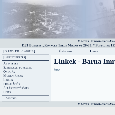
Magyar Tudományos Akad
1121 Budapest, Konkoly Thege Miklós út 29-33. * Postacím: 152
[In English - Angolul]
Önéletrajz
Linkek
[Bejelentkezés]
Linkek - Barna Imr
Az intézet
Szervezeti egységek
imre
Oktatás
Munkatársak
Linkek
Publikációk
Álláslehetõségek
Hírek
Segítség
Magyar Tudományos Akad