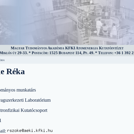
Magyar Tudományos Akadémia KFKI Atomenergia Kutatóintézet
iklós út 29-33. * Postacím: 1525 Budapest 114, Pf. 49. * Telefon: +36 1 392 2
ria
e Réka
ományos munkatárs
agszerkezeti Laboratórium
tronfizikai Kutatócsoport
1
ail: