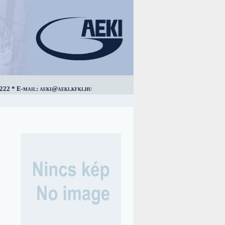
222 * E-mail: aeki@aeki.kfki.hu