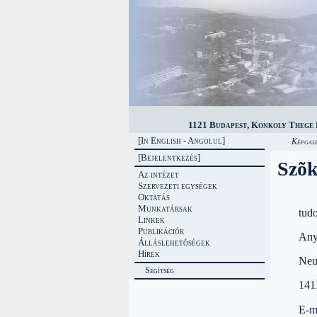
1121 Budapest, Konkoly Thege M
[In English - Angolul]
Képgalé
[Bejelentkezés]
Szõk
Az intézet
Szervezeti egységek
Oktatás
Munkatársak
tud
Linkek
Publikációk
Any
Álláslehetõségek
Hírek
Neu
Segítség
141
E-m