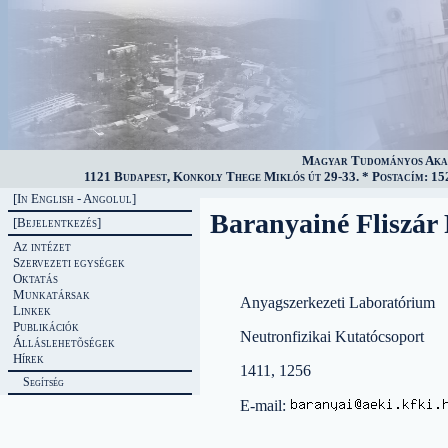
Magyar Tudományos Akad
1121 Budapest, Konkoly Thege Miklós út 29-33. * Postacím: 152
[In English - Angolul]
Baranyainé Fliszár
[Bejelentkezés]
Az intézet
Szervezeti egységek
Oktatás
Munkatársak
Anyagszerkezeti Laboratórium
Linkek
Publikációk
Neutronfizikai Kutatócsoport
Álláslehetõségek
Hírek
1411, 1256
Segítség
E-mail: