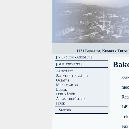
1121 Budapest, Konkoly Thege M
[In English - Angolul]
Bako
[Bejelentkezés]
Az intézet
Szervezeti egységek
sza
Oktatás
Munkatársak
mec
Linkek
Publikációk
Rea
Álláslehetõségek
Hírek
149
Segítség
Tel
Fax