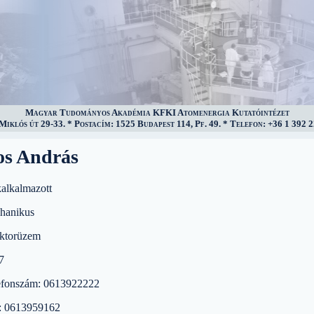
Magyar Tudományos Akadémia KFKI Atomenergia Kutatóintézet
iklós út 29-33. * Postacím: 1525 Budapest 114, Pf. 49. * Telefon: +36 1 392 2
s András
kalkalmazott
hanikus
ktorüzem
7
efonszám: 0613922222
: 0613959162