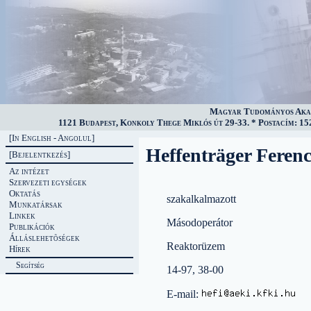
Magyar Tudományos Akad
1121 Budapest, Konkoly Thege Miklós út 29-33. * Postacím: 152
[In English - Angolul]
Heffenträger Feren
[Bejelentkezés]
Az intézet
Szervezeti egységek
Oktatás
szakalkalmazott
Munkatársak
Linkek
Másodoperátor
Publikációk
Álláslehetõségek
Reaktorüzem
Hírek
Segítség
14-97, 38-00
E-mail: