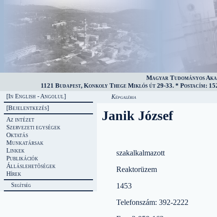
Magyar Tudományos Akad
1121 Budapest, Konkoly Thege Miklós út 29-33. * Postacím: 152
[In English - Angolul]
Képgaléria
[Bejelentkezés]
Janik József
Az intézet
Szervezeti egységek
Oktatás
Munkatársak
Linkek
szakalkalmazott
Publikációk
Álláslehetõségek
Reaktorüzem
Hírek
Segítség
1453
Telefonszám: 392-2222