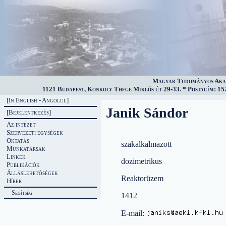
Magyar Tudományos Akad
1121 Budapest, Konkoly Thege Miklós út 29-33. * Postacím: 152
[In English - Angolul]
Janik Sándor
[Bejelentkezés]
Az intézet
Szervezeti egységek
Oktatás
szakalkalmazott
Munkatársak
Linkek
dozimetrikus
Publikációk
Álláslehetõségek
Reaktorüzem
Hírek
Segítség
1412
E-mail: