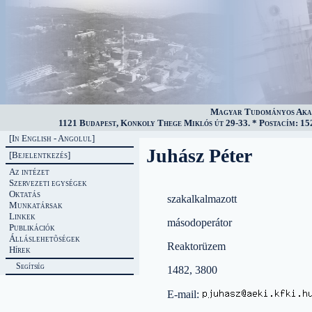
Magyar Tudományos Akad
1121 Budapest, Konkoly Thege Miklós út 29-33. * Postacím: 152
[In English - Angolul]
Juhász Péter
[Bejelentkezés]
Az intézet
Szervezeti egységek
Oktatás
szakalkalmazott
Munkatársak
Linkek
másodoperátor
Publikációk
Álláslehetõségek
Reaktorüzem
Hírek
Segítség
1482, 3800
E-mail: