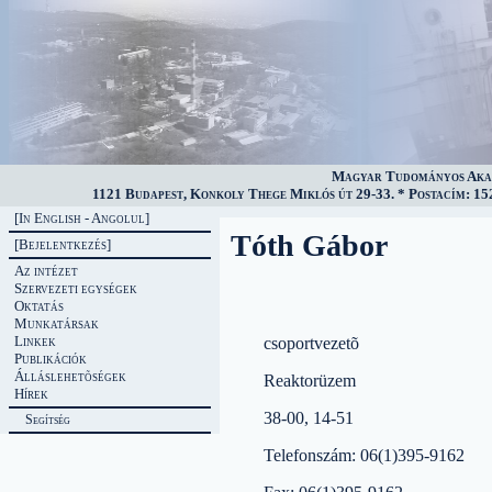
Magyar Tudományos Akad
1121 Budapest, Konkoly Thege Miklós út 29-33. * Postacím: 152
[In English - Angolul]
Tóth Gábor
[Bejelentkezés]
Az intézet
Szervezeti egységek
Oktatás
Munkatársak
Linkek
csoportvezetõ
Publikációk
Álláslehetõségek
Reaktorüzem
Hírek
38-00, 14-51
Segítség
Telefonszám: 06(1)395-9162