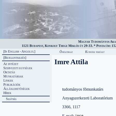
Magyar Tudományos Akad
1121 Budapest, Konkoly Thege Miklós út 29-33. * Postacím: 152
[In English - Angolul]
Önéletrajz
Kutatási terület
[Bejelentkezés]
Imre Attila
Az intézet
Szervezeti egységek
Oktatás
Munkatársak
Linkek
Publikációk
Álláslehetõségek
tudományos fõmunkatárs
Hírek
Anyagszerkezeti Laboratórium
Segítség
3366, 1117
E-mail: