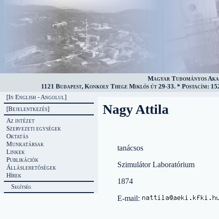
Magyar Tudományos Akad
1121 Budapest, Konkoly Thege Miklós út 29-33. * Postacím: 152
[In English - Angolul]
Nagy Attila
[Bejelentkezés]
Az intézet
Szervezeti egységek
Oktatás
Munkatársak
tanácsos
Linkek
Publikációk
Szimulátor Laboratórium
Álláslehetõségek
Hírek
1874
Segítség
E-mail: