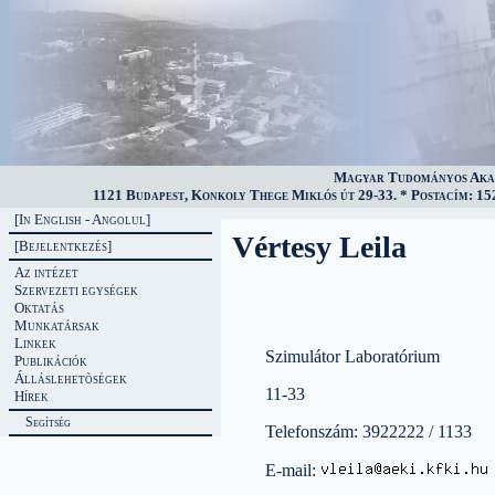
Magyar Tudományos Akad
1121 Budapest, Konkoly Thege Miklós út 29-33. * Postacím: 152
[In English - Angolul]
Vértesy Leila
[Bejelentkezés]
Az intézet
Szervezeti egységek
Oktatás
Munkatársak
Linkek
Szimulátor Laboratórium
Publikációk
Álláslehetõségek
11-33
Hírek
Segítség
Telefonszám: 3922222 / 1133
E-mail: