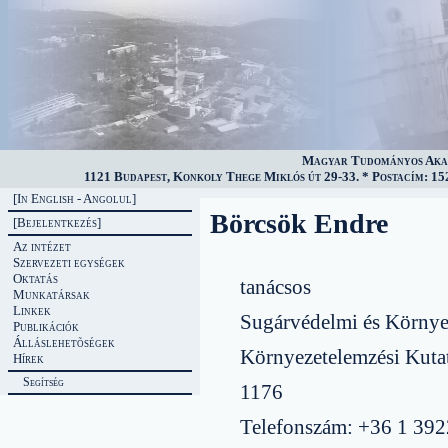
Magyar Tudományos Akad
1121 Budapest, Konkoly Thege Miklós út 29-33. * Postacím: 152
[In English - Angolul]
Börcsök Endre
[Bejelentkezés]
Az intézet
Szervezeti egységek
Oktatás
tanácsos
Munkatársak
Linkek
Sugárvédelmi és Környe
Publikációk
Álláslehetõségek
Környezetelemzési Kuta
Hírek
Segítség
1176
Telefonszám: +36 1 39