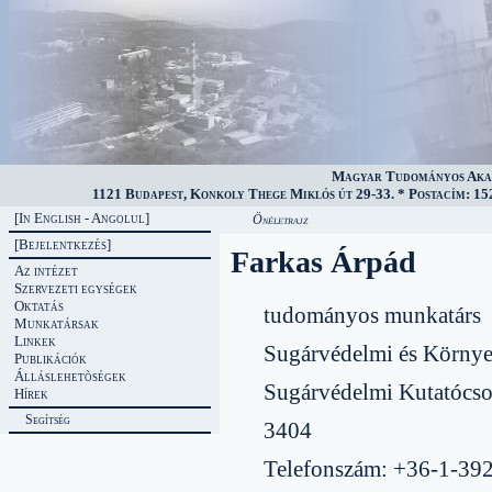
Magyar Tudományos Akad
1121 Budapest, Konkoly Thege Miklós út 29-33. * Postacím: 152
[In English - Angolul]
Önéletrajz
[Bejelentkezés]
Farkas Árpád
Az intézet
Szervezeti egységek
Oktatás
tudományos munkatárs
Munkatársak
Linkek
Sugárvédelmi és Környe
Publikációk
Álláslehetõségek
Sugárvédelmi Kutatócso
Hírek
Segítség
3404
Telefonszám: +36-1-39