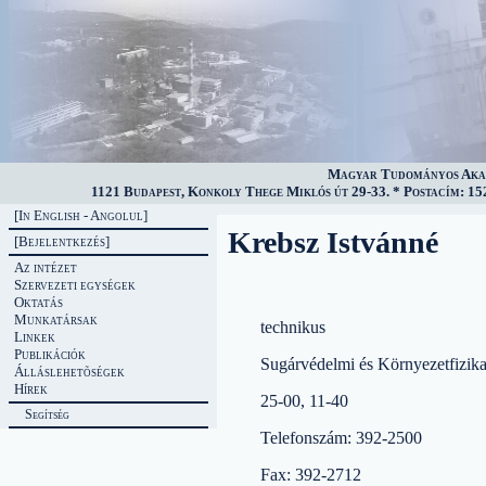
Magyar Tudományos Akad
1121 Budapest, Konkoly Thege Miklós út 29-33. * Postacím: 152
[In English - Angolul]
Krebsz Istvánné
[Bejelentkezés]
Az intézet
Szervezeti egységek
Oktatás
Munkatársak
technikus
Linkek
Publikációk
Sugárvédelmi és Környezetfizik
Álláslehetõségek
Hírek
25-00, 11-40
Segítség
Telefonszám: 392-2500
Fax: 392-2712