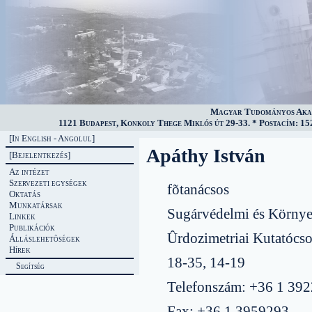
Magyar Tudományos Akad
1121 Budapest, Konkoly Thege Miklós út 29-33. * Postacím: 152
[In English - Angolul]
Apáthy István
[Bejelentkezés]
Az intézet
Szervezeti egységek
fõtanácsos
Oktatás
Munkatársak
Sugárvédelmi és Környe
Linkek
Publikációk
Ûrdozimetriai Kutatócso
Álláslehetõségek
Hírek
18-35, 14-19
Segítség
Telefonszám: +36 1 39
Fax: +36 1 3959293