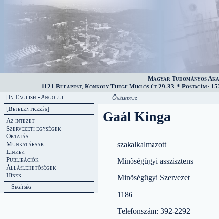
Magyar Tudományos Akad
1121 Budapest, Konkoly Thege Miklós út 29-33. * Postacím: 152
[In English - Angolul]
Önéletrajz
[Bejelentkezés]
Gaál Kinga
Az intézet
Szervezeti egységek
Oktatás
Munkatársak
szakalkalmazott
Linkek
Publikációk
Minõségügyi asszisztens
Álláslehetõségek
Hírek
Minõségügyi Szervezet
Segítség
1186
Telefonszám: 392-2292