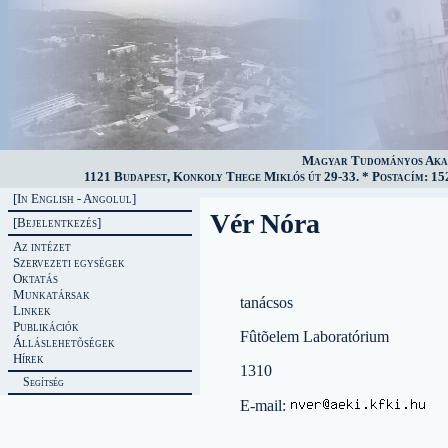
Magyar Tudományos Akad
1121 Budapest, Konkoly Thege Miklós út 29-33. * Postacím: 152
[In English - Angolul]
Vér Nóra
[Bejelentkezés]
Az intézet
Szervezeti egységek
Oktatás
Munkatársak
tanácsos
Linkek
Publikációk
Fûtõelem Laboratórium
Álláslehetõségek
Hírek
1310
Segítség
E-mail: