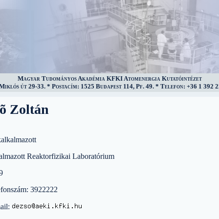
Magyar Tudományos Akadémia KFKI Atomenergia Kutatóintézet
iklós út 29-33. * Postacím: 1525 Budapest 114, Pf. 49. * Telefon: +36 1 392 2
õ Zoltán
kalkalmazott
almazott Reaktorfizikai Laboratórium
9
efonszám: 3922222
ail: