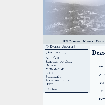
1121 Budapest, Konkoly Thege M
[In English - Angolul]
Dezs
[Bejelentkezés]
Az intézet
Szervezeti egységek
Oktatás
sza
Munkatársak
Linkek
Alk
Publikációk
Álláslehetõségek
381
Hírek
Segítség
Tel
E-m