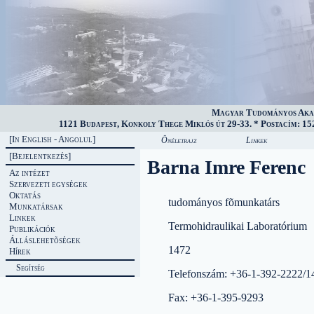
Magyar Tudományos Akad
1121 Budapest, Konkoly Thege Miklós út 29-33. * Postacím: 152
[In English - Angolul]
Önéletrajz
Linkek
[Bejelentkezés]
Barna Imre Ferenc
Az intézet
Szervezeti egységek
Oktatás
tudományos fõmunkatárs
Munkatársak
Linkek
Termohidraulikai Laboratórium
Publikációk
Álláslehetõségek
1472
Hírek
Segítség
Telefonszám: +36-1-392-2222/1
Fax: +36-1-395-9293