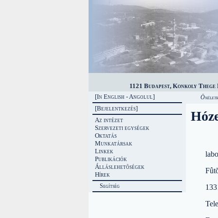
1121 Budapest, Konkoly Thege M
[In English - Angolul]
Önéletr
[Bejelentkezés]
Hóze
Az intézet
Szervezeti egységek
Oktatás
Munkatársak
Linkek
lab
Publikációk
Álláslehetõségek
Fût
Hírek
Segítség
133
Tel