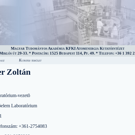
Magyar Tudományos Akadémia KFKI Atomenergia Kutatóintézet
iklós út 29-33. * Postacím: 1525 Budapest 114, Pf. 49. * Telefon: +36 1 392 2
ajz
Kutatási terület
r Zoltán
oratórium-vezetõ
õelem Laboratórium
1
efonszám: +361-2754083