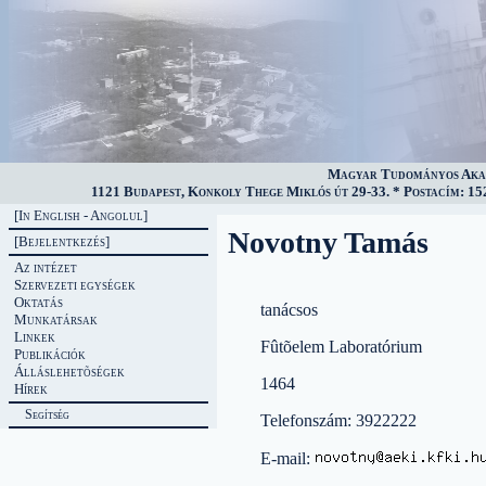
Magyar Tudományos Akad
1121 Budapest, Konkoly Thege Miklós út 29-33. * Postacím: 152
[In English - Angolul]
Novotny Tamás
[Bejelentkezés]
Az intézet
Szervezeti egységek
Oktatás
tanácsos
Munkatársak
Linkek
Fûtõelem Laboratórium
Publikációk
Álláslehetõségek
1464
Hírek
Segítség
Telefonszám: 3922222
E-mail: