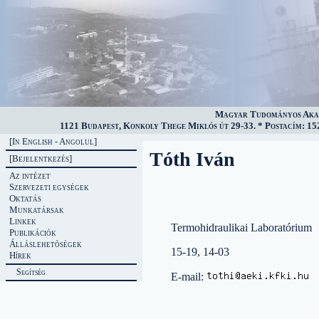
Magyar Tudományos Akad
1121 Budapest, Konkoly Thege Miklós út 29-33. * Postacím: 152
[In English - Angolul]
Tóth Iván
[Bejelentkezés]
Az intézet
Szervezeti egységek
Oktatás
Munkatársak
Linkek
Termohidraulikai Laboratórium
Publikációk
Álláslehetõségek
15-19, 14-03
Hírek
Segítség
E-mail: