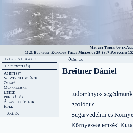
Magyar Tudományos Akad
1121 Budapest, Konkoly Thege Miklós út 29-33. * Postacím: 152
[In English - Angolul]
Önéletrajz
[Bejelentkezés]
Breitner Dániel
Az intézet
Szervezeti egységek
Oktatás
Munkatársak
Linkek
tudományos segédmunka
Publikációk
Álláslehetõségek
geológus
Hírek
Sugárvédelmi és Környe
Segítség
Környezetelemzési Kuta