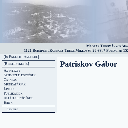
Magyar Tudományos Akad
1121 Budapest, Konkoly Thege Miklós út 29-33. * Postacím: 152
[In English - Angolul]
Patriskov Gábor
[Bejelentkezés]
Az intézet
Szervezeti egységek
Oktatás
Munkatársak
Linkek
Publikációk
Álláslehetõségek
Hírek
Segítség