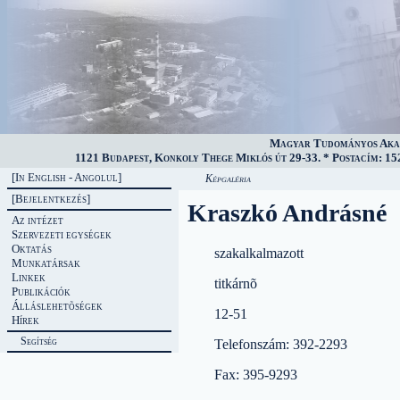
Magyar Tudományos Akad
1121 Budapest, Konkoly Thege Miklós út 29-33. * Postacím: 152
[In English - Angolul]
Képgaléria
[Bejelentkezés]
Kraszkó Andrásné
Az intézet
Szervezeti egységek
Oktatás
szakalkalmazott
Munkatársak
Linkek
titkárnõ
Publikációk
Álláslehetõségek
12-51
Hírek
Segítség
Telefonszám: 392-2293
Fax: 395-9293