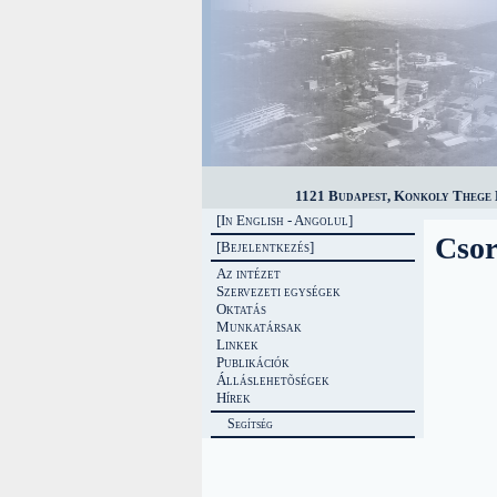
1121 Budapest, Konkoly Thege M
[In English - Angolul]
Cso
[Bejelentkezés]
Az intézet
Szervezeti egységek
Oktatás
Munkatársak
Linkek
Publikációk
Álláslehetõségek
Hírek
Segítség