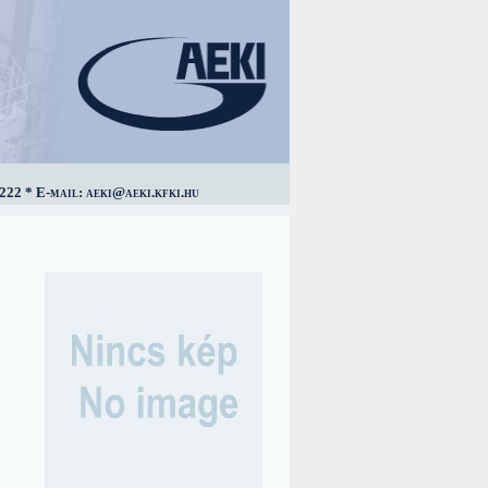
222 * E-mail: aeki@aeki.kfki.hu