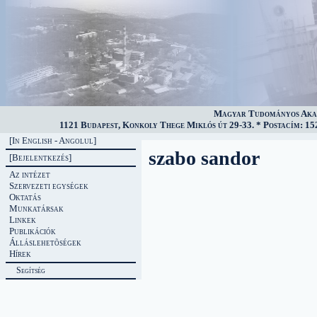
Magyar Tudományos Akad
1121 Budapest, Konkoly Thege Miklós út 29-33. * Postacím: 152
[In English - Angolul]
szabo sandor
[Bejelentkezés]
Az intézet
Szervezeti egységek
Oktatás
Munkatársak
Linkek
Publikációk
Álláslehetõségek
Hírek
Segítség