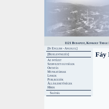
1121 Budapest, Konkoly Thege M
[In English - Angolul]
Fáy
[Bejelentkezés]
Az intézet
Szervezeti egységek
Oktatás
Munkatársak
Linkek
Publikációk
Álláslehetõségek
Hírek
Segítség