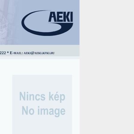
222 * E-mail: aeki@aeki.kfki.hu