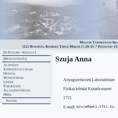
Magyar Tudományos Akad
1121 Budapest, Konkoly Thege Miklós út 29-33. * Postacím: 152
[In English - Angolul]
Szuja Anna
[Bejelentkezés]
Az intézet
Szervezeti egységek
Oktatás
Munkatársak
Anyagszerkezeti Laboratórium
Linkek
Publikációk
Fizikai-kémiai Kutatócsoport
Álláslehetõségek
Hírek
1721
Segítség
E-mail: