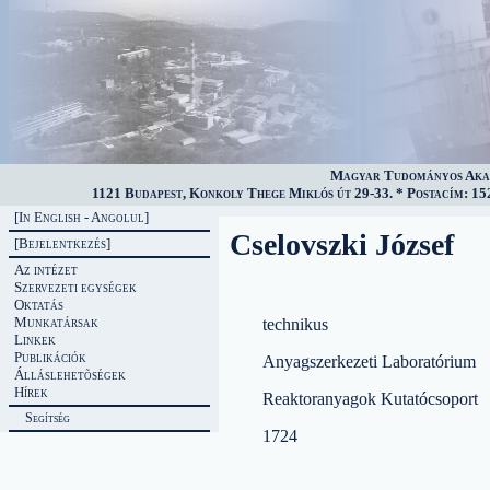
Magyar Tudományos Akad
1121 Budapest, Konkoly Thege Miklós út 29-33. * Postacím: 152
[In English - Angolul]
Cselovszki József
[Bejelentkezés]
Az intézet
Szervezeti egységek
Oktatás
Munkatársak
technikus
Linkek
Publikációk
Anyagszerkezeti Laboratórium
Álláslehetõségek
Hírek
Reaktoranyagok Kutatócsoport
Segítség
1724