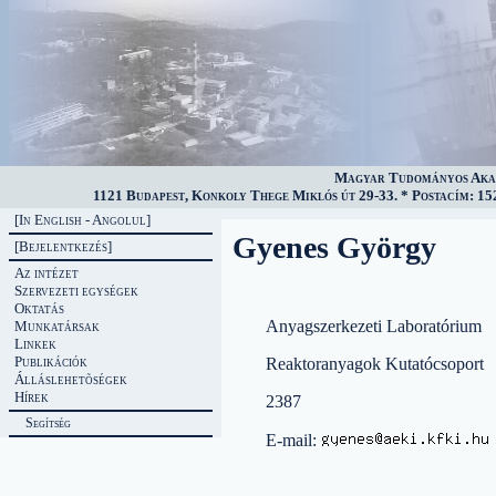
Magyar Tudományos Akad
1121 Budapest, Konkoly Thege Miklós út 29-33. * Postacím: 152
[In English - Angolul]
Gyenes György
[Bejelentkezés]
Az intézet
Szervezeti egységek
Oktatás
Anyagszerkezeti Laboratórium
Munkatársak
Linkek
Publikációk
Reaktoranyagok Kutatócsoport
Álláslehetõségek
Hírek
2387
Segítség
E-mail: