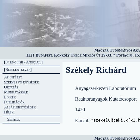
Magyar Tudományos Akad
1121 Budapest, Konkoly Thege Miklós út 29-33. * Postacím: 152
[In English - Angolul]
Székely Richárd
[Bejelentkezés]
Az intézet
Szervezeti egységek
Oktatás
Anyagszerkezeti Laboratórium
Munkatársak
Linkek
Reaktoranyagok Kutatócsoport
Publikációk
Álláslehetõségek
1420
Hírek
Segítség
E-mail:
Magyar Tudományos Akad